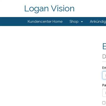
Logan Vision
Kundencenter Home
Shop
Ankündi
D
Em
Pa