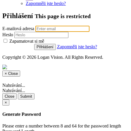
Zapomněli jste heslo?
Přihlášení
This page is restricted
E-mailová adresa
Heslo
Zapamatovat si mě
Zapomněli jste heslo?
Copyright © 2026 Logan Vision. All Rights Reserved.
×
Close
Nahrávání...
Nahrávání...
Close
Submit
×
Generate Password
Please enter a number between 8 and 64 for the password length