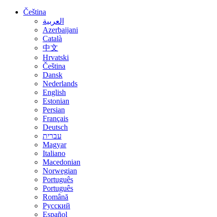
Čeština
العربية
Azerbaijani
Català
中文
Hrvatski
Čeština
Dansk
Nederlands
English
Estonian
Persian
Français
Deutsch
עברית
Magyar
Italiano
Macedonian
Norwegian
Português
Português
Română
Русский
Español