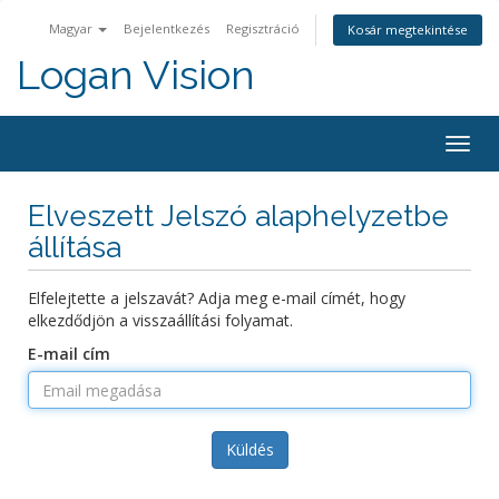
Magyar
Bejelentkezés
Regisztráció
Kosár megtekintése
Logan Vision
Togg
navig
Elveszett Jelszó alaphelyzetbe
állítása
Elfelejtette a jelszavát? Adja meg e-mail címét, hogy
elkezdődjön a visszaállítási folyamat.
E-mail cím
Küldés